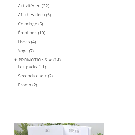
produit
22
Activité/Jeu
22
produits
6
Affiches déco
6
produits
5
Coloriage
5
produits
10
Émotions
10
produits
4
Livres
4
produits
7
Yoga
7
produits
14
★ PROMOTIONS ★
14
11
produits
Les packs
11
produits
2
Seconds choix
2
produits
2
Promo
2
produits