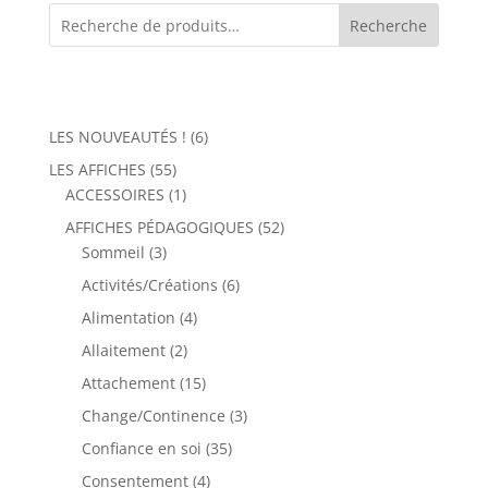
Recherche
6
LES NOUVEAUTÉS !
6
produits
55
LES AFFICHES
55
produits
1
ACCESSOIRES
1
produit
52
AFFICHES PÉDAGOGIQUES
52
3
produits
Sommeil
3
produits
6
Activités/Créations
6
produits
4
Alimentation
4
produits
2
Allaitement
2
produits
15
Attachement
15
produits
3
Change/Continence
3
produits
35
Confiance en soi
35
produits
4
Consentement
4