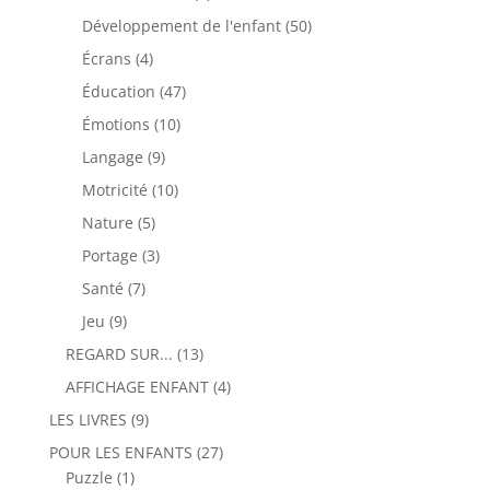
produits
50
Développement de l'enfant
50
produits
4
Écrans
4
produits
47
Éducation
47
produits
10
Émotions
10
produits
9
Langage
9
produits
10
Motricité
10
produits
5
Nature
5
produits
3
Portage
3
produits
7
Santé
7
produits
9
Jeu
9
produits
13
REGARD SUR...
13
produits
4
AFFICHAGE ENFANT
4
produits
9
LES LIVRES
9
produits
27
POUR LES ENFANTS
27
1
produits
Puzzle
1