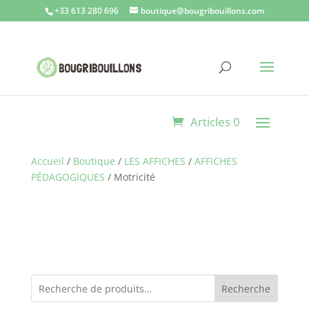
+33 613 280 696
boutique@bougribouillons.com
Articles 0
Accueil
/
Boutique
/
LES AFFICHES
/
AFFICHES
PÉDAGOGIQUES
/ Motricité
Recherche