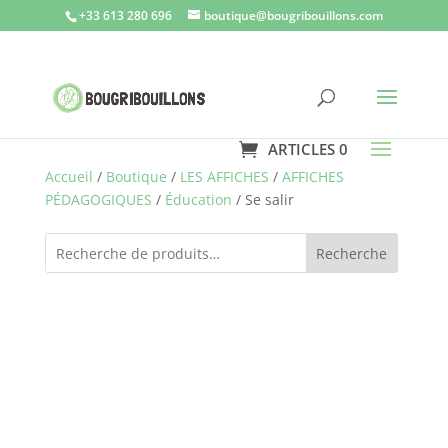
+33 613 280 696
boutique@bougribouillons.com
ARTICLES 0
Accueil
/
Boutique
/
LES AFFICHES
/
AFFICHES
PÉDAGOGIQUES
/
Éducation
/ Se salir
Recherche