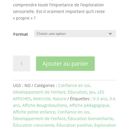
comprendre toute l’importance de l’exploration
sensorielle. Est-il vraiment important qu’il reste
« propre » ?
Format
quantité
Ajouter au panier
de
Se
salir
UGS :
ND
Catégories :
Confiance en soi
,
Développement de l'enfant
,
Éducation
,
Jeu
,
LES
AFFICHES
,
Motricité
,
Nature
Étiquettes :
0-3 ans
,
3-6
ans
,
Affiche Bougribouillons
,
Affiche pédagogique
,
Affiche petite enfance
,
Confiance en soi
,
Développement de l'enfant
,
Éducation bienveillante
,
Éducation consciente
,
Éducation positive
,
Exploration