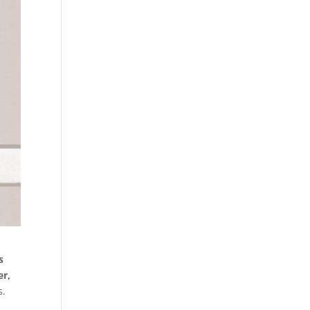
s
er,
s.