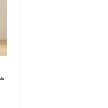
à
 de