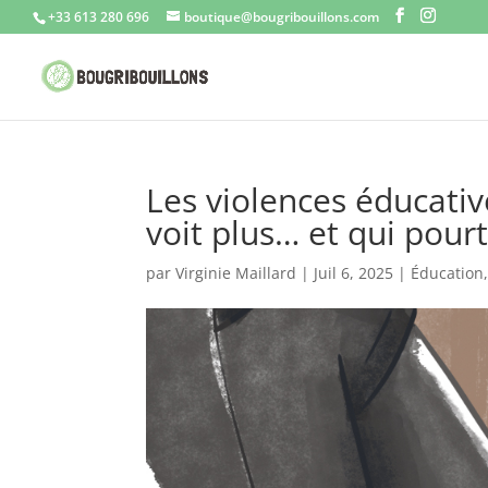
+33 613 280 696
boutique@bougribouillons.com
Les violences éducativ
voit plus… et qui pour
par
Virginie Maillard
|
Juil 6, 2025
|
Éducation