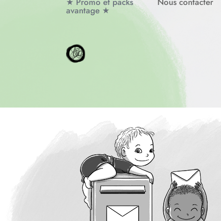
★ Promo et packs
Nous contacter
avantage ★