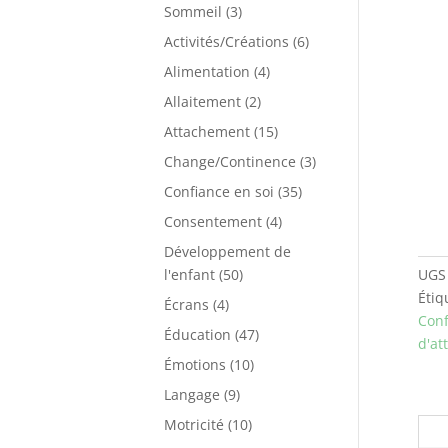
produits
3
Sommeil
3
produits
6
Activités/Créations
6
produits
4
Alimentation
4
produits
2
Allaitement
2
produits
15
Attachement
15
produits
3
Change/Continence
3
produits
35
Confiance en soi
35
produits
4
Consentement
4
produits
Développement de
50
l'enfant
50
UGS
produits
Étiq
4
Écrans
4
Conf
produits
47
Éducation
47
d'at
produits
10
Émotions
10
produits
9
Langage
9
produits
10
Motricité
10
produits