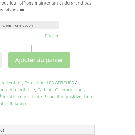
nous leur offrons maintenant et du grand pas
s faisons ❤️
Effacer
é
Ajouter au panier
de l'enfant
,
Éducation
,
LES AFFICHES
che petite enfance
,
Cadeau
,
Communiquer
,
Éducation consciente
,
Éducation positive
,
Lien
ulte
,
Relation
(0)