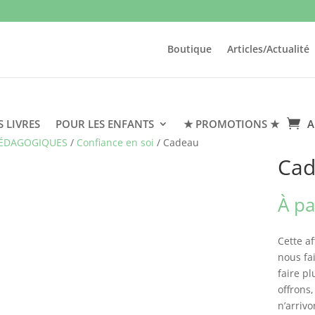
Boutique
Articles/Actualité
S LIVRES
POUR LES ENFANTS
★ PROMOTIONS ★
A
PÉDAGOGIQUES
/
Confiance en soi
/ Cadeau
Ca
À pa
Cette a
nous fa
faire p
offrons
n’arrivo