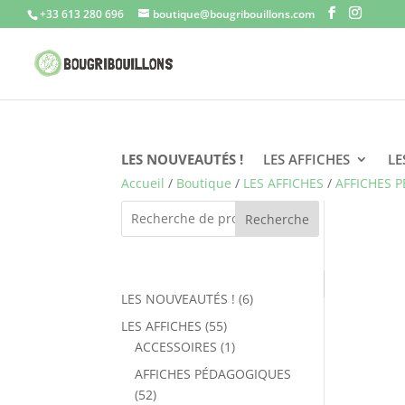
+33 613 280 696
boutique@bougribouillons.com
LES NOUVEAUTÉS !
LES AFFICHES
LE
Accueil
/
Boutique
/
LES AFFICHES
/
AFFICHES 
Recherche
6
LES NOUVEAUTÉS !
6
produits
55
LES AFFICHES
55
produits
1
ACCESSOIRES
1
produit
AFFICHES PÉDAGOGIQUES
52
52