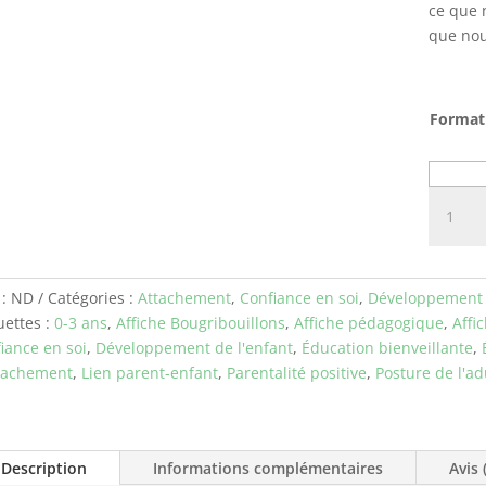
ce que 
que nou
Format
quantit
de
Cadeau
 :
ND
Catégories :
Attachement
,
Confiance en soi
,
Développement 
uettes :
0-3 ans
,
Affiche Bougribouillons
,
Affiche pédagogique
,
Affi
iance en soi
,
Développement de l'enfant
,
Éducation bienveillante
,
tachement
,
Lien parent-enfant
,
Parentalité positive
,
Posture de l'ad
Description
Informations complémentaires
Avis 