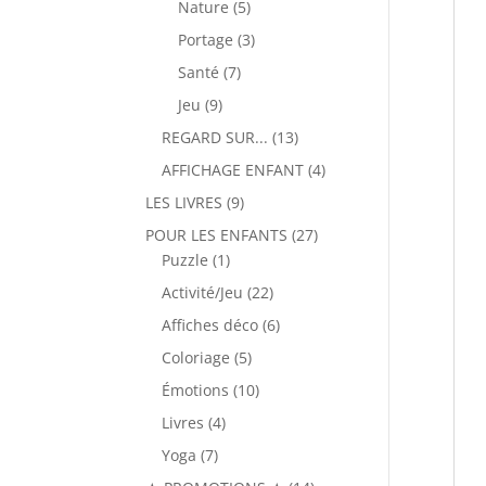
5
Nature
5
produits
3
Portage
3
produits
7
Santé
7
produits
9
Jeu
9
produits
13
REGARD SUR...
13
produits
4
AFFICHAGE ENFANT
4
produits
9
LES LIVRES
9
produits
27
POUR LES ENFANTS
27
1
produits
Puzzle
1
produit
22
Activité/Jeu
22
produits
6
Affiches déco
6
produits
5
Coloriage
5
produits
10
Émotions
10
produits
4
Livres
4
produits
7
Yoga
7
produits