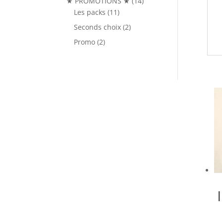
14
★ PROMOTIONS ★
14
11
produits
Les packs
11
produits
2
Seconds choix
2
produits
2
Promo
2
produits