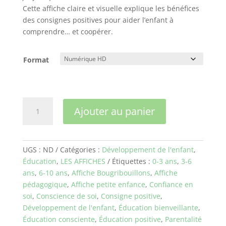
Cette affiche claire et visuelle explique les bénéfices
des consignes positives pour aider l’enfant à
comprendre… et coopérer.
Format
quantité
Ajouter au panier
de
La
consigne
positive
UGS :
ND
Catégories :
Développement de l'enfant
,
Éducation
,
LES AFFICHES
Étiquettes :
0-3 ans
,
3-6
ans
,
6-10 ans
,
Affiche Bougribouillons
,
Affiche
pédagogique
,
Affiche petite enfance
,
Confiance en
soi
,
Conscience de soi
,
Consigne positive
,
Développement de l'enfant
,
Éducation bienveillante
,
Éducation consciente
,
Éducation positive
,
Parentalité