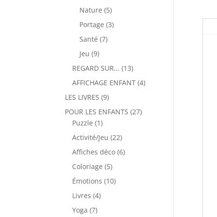
produits
5
Nature
5
produits
3
Portage
3
produits
7
Santé
7
produits
9
Jeu
9
produits
13
REGARD SUR...
13
produits
4
AFFICHAGE ENFANT
4
produits
9
LES LIVRES
9
produits
27
POUR LES ENFANTS
27
1
produits
Puzzle
1
produit
22
Activité/Jeu
22
produits
6
Affiches déco
6
produits
5
Coloriage
5
produits
10
Émotions
10
produits
4
Livres
4
produits
7
Yoga
7