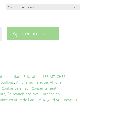
é
Ajouter au panier
agner
 de l'enfant
,
Éducation
,
LES AFFICHES
,
bouillons
,
Affiche numérique
,
Affiche
,
Confiance en soi
,
Consentement
,
nte
,
Éducation positive
,
Enfance en
itive
,
Posture de l'adulte
,
Regard sur
,
Respect