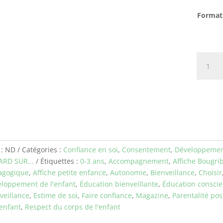
Format
quantit
de
Accomp
les
choix
 :
ND
Catégories :
Confiance en soi
,
Consentement
,
Développement
ARD SUR...
Étiquettes :
0-3 ans
,
Accompagnement
,
Affiche Bougri
agogique
,
Affiche petite enfance
,
Autonomie
,
Bienveillance
,
Choisir
loppement de l'enfant
,
Éducation bienveillante
,
Éducation conscie
veillance
,
Estime de soi
,
Faire confiance
,
Magazine
,
Parentalité pos
'enfant
,
Respect du corps de l'enfant