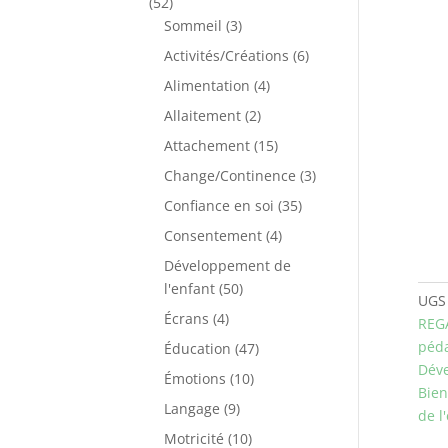
52
52
produits
3
Sommeil
3
produits
6
Activités/Créations
6
produits
4
Alimentation
4
produits
2
Allaitement
2
produits
15
Attachement
15
produits
3
Change/Continence
3
produits
35
Confiance en soi
35
produits
4
Consentement
4
produits
Développement de
50
l'enfant
50
UGS
produits
4
Écrans
4
REG
produits
péd
47
Éducation
47
Déve
produits
10
Émotions
10
Bien
produits
9
Langage
9
de l
produits
10
Motricité
10