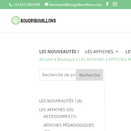
+33 613 280 696
boutique@bougribouillons.com
LES NOUVEAUTÉS !
LES AFFICHES
LE
Accueil
/
Boutique
/
LES AFFICHES
/
AFFICHES 
Recherche
6
LES NOUVEAUTÉS !
6
produits
55
LES AFFICHES
55
produits
1
ACCESSOIRES
1
produit
AFFICHES PÉDAGOGIQUES