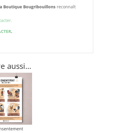
a Boutique Bougribouillons
reconnaît
acter.
ACTER
.
re aussi…
onsentement