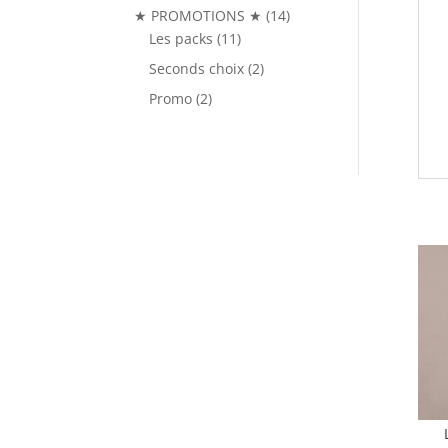
produits
14
★ PROMOTIONS ★
14
11
produits
Les packs
11
produits
2
Seconds choix
2
produits
2
Promo
2
produits